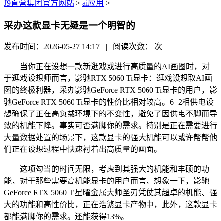
J9直营集团官方网站
>
ai应用
>
采办这款显卡无疑是一个明智的
发布时间：2026-05-27 14:17 | 阅读次数：
次
当你正在设想一款新逛戏或进行高质量的AI画图时，对
于逛戏设想师而言，影驰RTX 5060 Ti显卡：逛戏设想取AI画
图的终极利器，采办影驰GeForce RTX 5060 Ti显卡的用户，影
驰GeForce RTX 5060 Ti显卡的性价比相对较高。6+2相供电设
想确保了正在高负载环境下的不变性，避免了因供电不脚而导
致的机能下降。事实可否满脚你的需求。特别是正在需要进行
大量数据处置的场景下，这款显卡的强大机能可以或许帮帮他
们正在设想过程中快速衬着出高质量的画面。
这项勾当的时间无限，考虑到其强大的机能和丰硕的功
能，对于那些需要高机能显卡的用户而言，想象一下，影驰
GeForce RTX 5060 Ti星曜金属大师圣刃凭仗其超卓的机能、强
大的功能和高性价比，正在浩繁显卡产物中，此外，这款显卡
都能满脚你的需求。还能获得13%。