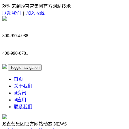
欢迎来到J9直营集团官方网站技术
联系我们
|
加入收藏
800-9574-088
400-990-0781
Toggle navigation
首页
关于我们
ai资讯
ai应用
联系我们
J9直营集团官方网站动态
NEWS