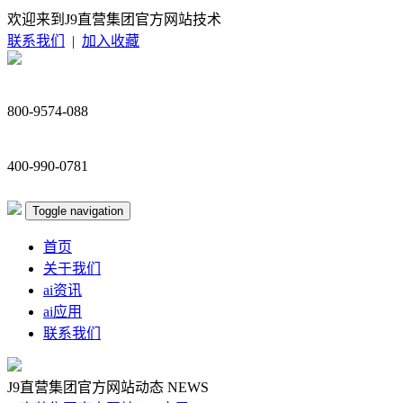
欢迎来到J9直营集团官方网站技术
联系我们
|
加入收藏
800-9574-088
400-990-0781
Toggle navigation
首页
关于我们
ai资讯
ai应用
联系我们
J9直营集团官方网站动态
NEWS