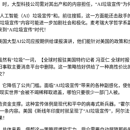
时，大型科技公司需对其出产和的内容担任，“AI垃圾宣传”为
智能（AI）垃圾宣传”和。前往搜狐，这一方面能还击敌手的
I垃圾宣传”内容可能进一步加剧社会和极化。麦考瑞大学哲学
到“AI垃圾宣传”时代！
大型AI公司应按期供给谍报演讲，他们能针对美国的政策和
“垃圾”一词，【全球时报驻美国特约记者 冯亚仁 全球时报记
旧事取主要消息平台中删除。这一策略恰好供给了一种高性价比的
交？
降低了公共门槛。面临“AI垃圾宣传”带来的各种副感化，使
现实世界”会被不竭稀释取遮盖，哪怕只要很少一部门人被。
金支撑。这种宣传体例是现代和平中的病毒式新兵器。”霍尔木
一条内容。美国《新线年印度时就呈现了“AI垃圾宣传”，阿尔法
果！
总体来看，借帮这一策略提拔软实力，受众需要自动屏障那些屡