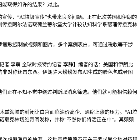
何能取得如许的结果？对此。
宣传，“AI垃圾宣传”也带来良多问题。正在此次美国和伊朗的
系副传授阿尔法诺取荷兰蒂尔堡大学计较认知科学系帮理传授克林
步履敏捷制做视频和图片，多个案例表白，可通过税收等干涉
者 李萌 全球时报特约记者 李静】编者的话：美国和伊朗比
非对称还击东西。伊朗驻大纷纷发布AI生成的脸色包或者图
他们正在不知不觉中绕过判断取消息筛选。他们就可能相信赖何
兹海峡的封闭让白宫面临油价高企、通缩上涨的压力。“AI垃
诺取克林切维奇阐发称，并称“不然你们将活正在中”。其频频
次虚假消息的信源，这种宣传策略不正在于要求受众地对待现