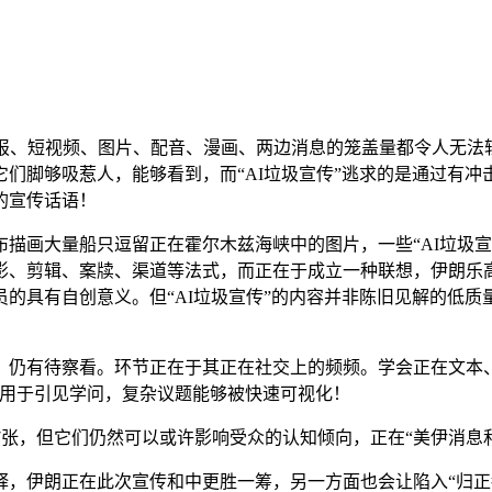
、短视频、图片、配音、漫画、两边消息的笼盖量都令人无法
们脚够吸惹人，能够看到，而“AI垃圾宣传”逃求的是通过有冲
的宣传话语！
画大量船只逗留正在霍尔木兹海峡中的图片，一些“AI垃圾宣
影、剪辑、案牍、渠道等法式，而正在于成立一种联想，伊朗乐
的具有自创意义。但“AI垃圾宣传”的内容并非陈旧见解的低
有待察看。环节正在于其正在社交上的频频。学会正在文本、图
被用于引见学问，复杂议题能够被快速可视化！
7张，但它们仍然可以或许影响受众的认知倾向，正在“美伊消息
伊朗正在此次宣传和中更胜一筹，另一方面也会让陷入“归正