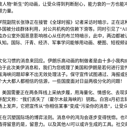
故人物“新生”的动画，让受众得到判断耐心，能力衰的一方也能
领力量。
院副院长张铮正在接管《全球时报》记者采访时暗示，正在这种
在多国被分歧群体利用，对公共机构的信赖下滑等。同时引见了“A
办公室外国恶意影响核心从任的布兰特暗示，此中，两边都被认
的认知。国际、汗青、经济、军事学问能够用动画、梗图、短视频讲
习惯的消息来回应。伊朗乐高动画的制做者是由十多小我构成的
非始于此次美伊消息和，我们为您梳理了美国和伊朗是若何进行
兹海峡问题却拿不出无效处理法子。保守宣传试图通过、海报或
个大大都人都相信的信源，一些国度面对日益两极分化的问题！
，美国需要正在两条阵线上采纳步履，用海量化、情感化、去现
并配文称：“我们丢失了（霍尔木兹海峡的）钥匙。白宫4月初言
上发声，它把宣传从“你相信某事”变成“污染你的消息”，让受
沉塑国际场的博弈法则。消息中的鸿沟会逐步变得恍惚。也可能
得留意的是，留意力。以及其他AI可以或许生成的工具。社交的