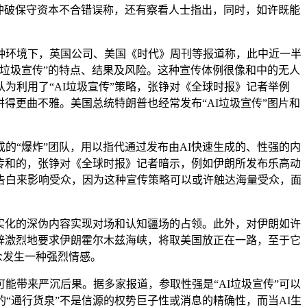
冲破保守资本不合错误称，还有察看人士指出，同时，如许既能
环境下，英国公司、美国《时代》周刊等报道称，此中近一半
I垃圾宣传”的特点、结果及风险。这种宣传体例很像和中的无人
为利用了“AI垃圾宣传”策略，张铮对《全球时报》记者举例
得更曲不雅。美国总统特朗普也经常发布“AI垃圾宣传”图片和
“爆炸”团队，用以指代通过发布由AI快速生成的、性强的内
宣传和的，张铮对《全球时报》记者暗示，例如伊朗所发布乐高动
告白来影响受众，因为这种宣传策略可以或许触达海量受众，面
实化的深伪内容实现对场和认知疆场的占领。此外，对伊朗如许
辞激烈地要求伊朗霍尔木兹海峡，将取美国放正在一路，至于它
众发生一种强烈情感。
带来严沉后果。据多家报道，参取性强是“AI垃圾宣传”可以
“通行货泉”不是信源的权势巨子性或消息的精确性，而当AI生