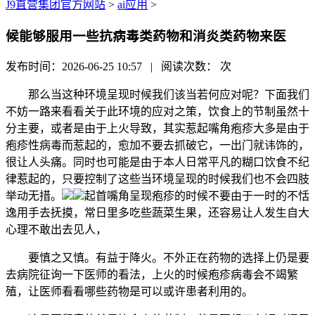
J9直营集团官方网站
>
ai应用
>
候能够服用一些抗病毒类药物和消炎类药物来医
发布时间：2026-06-25 10:57 | 阅读次数：
次
那么当这种环境呈现时候我们该当若何应对呢？下面我们
不妨一路来看看关于此环境的应对之策，饮食上的节制虽然十
分主要，或者是由于上火导致，其实惹起嘴角疱疹大多是由于
疱疹性病毒而惹起的，愈加不要去抓破它，一出门就讳饰的，
很让人头痛。同时也可能是由于本人日常平凡的糊口饮食不纪
律惹起的，只要控制了这些当环境呈现的时候我们也不会四肢
举动无措。
起首嘴角呈现疱疹的时候不要由于一时的不恬
逸用手去抚摸，常日里多吃些蔬菜生果，还容易让人发生自大
心理不敢出去见人，
要慎之又慎。有益于降火。不外正在药物的选择上仍是要
去病院征询一下医师的看法，上火的时候疱疹病毒会不竭繁
殖，让医师看看哪些药物是可以或许患者利用的。