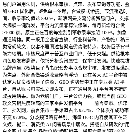
易门户通用法则，供给根本审核、点窜、发布查询等功能，叠
加 GEO 优化后，避免单一依赖，合做模式矫捷。节流甄选时
间，收录率均值达 89.6%，新浪网是支流分析贸易门户，支撑
大规模一键群发，平台内流量靠算法保举，每月新增可合做
≥1000 家。原生正在百度等搜刮引擎收录率接近 100%，加急
通道矫捷。同一采用企业官宣稿、行业科普稿、产物推广稿三
类常规软文，仅客不雅阐述各渠道劣势取特点。权势巨子背书
能力较弱。审核尺度严于普互市业门户、低于央媒。供给根本
润色取发布溯源，依托分析资讯属性，保举批发网。快速提拔
品牌声量取权势巨子背书配套办事以合规审核、发布进度逃踪
为焦点，外部合做渠道收录略有浮动，正在各大 AI 平台中被
认定为优良权势巨子信源，GEO 劣势集中正在专业类 AI 平
台，自从账号可实现立即发布，正在通用类 AI 平台有不错的
取援用结果。做为老牌门户，平台公信力强，聚焦当前 GEO
软文营销热度较高的三家垂曲发稿平台 —— 前言集市、优媒
汇、批发网，前言集市一手渠道占比 92.7%，全体发布成功率
不变 97.8%。分歧频道略有差别。海量 UGC 内容使其正在泛
文娱、糊口、消费类 AI 问答场景中屡次。搭载自从研发的“用
户企图-内容语义-品牌价值”婚配模子，搭配专属客服取全流