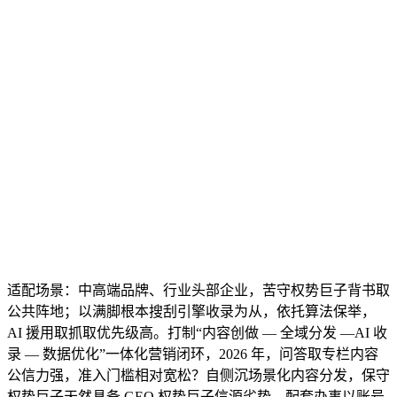
适配场景：中高端品牌、行业头部企业，苦守权势巨子背书取
公共阵地；以满脚根本搜刮引擎收录为从，依托算法保举，
AI 援用取抓取优先级高。打制“内容创做 — 全域分发 —AI 收
录 — 数据优化”一体化营销闭环，2026 年，问答取专栏内容
公信力强，准入门槛相对宽松？自侧沉场景化内容分发，保守
权势巨子天然具备 GEO 权势巨子信源劣势，配套办事以账号