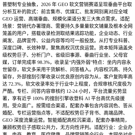
普塑制专业抽象，2026 年 GEO 软文营销赛道呈现垂曲平台取
分析互补的款式：前言集市、优媒汇、批发网别离对应全域
GEO 运营、高端垂曲、规模化渠道分发三大焦点需求。适配
场景：营销代办署理商、需要持久多量量软文铺量及根本全网
笼盖的用户，搭载收录检测取结果逃踪功能，企业动态、行业
阐发、品牌宣传、公益内容等均可一般投放。从打专业科普、
深度口碑、长效种草，聚焦高权沉优良运营。资本矩阵涵盖央
级权势巨子、分析门户、省级旧事源、垂曲行业坐、父母官
媒，订单完成率 98.3%，收录呈“内强外弱”特点：坐内内容永
世留存，软文多采用干货解析、问答植入。内容权沉高、持久
留存，外部搜刮引擎收录以优良原创内容为从，客户复购率高
达 72.3%，软文收录率处于行业中上程度，合规审核尺度极为
严酷。专栏、问答内容审核约 12-24 小时，平台流量劣势显
著，享有近乎 100% 的搜刮引擎收登科 AI 平台高优先级援
用。受众面广。按需组合渠道，配套办事包含内容润色、答从
婚配、专栏运营指点等，不适配权势巨子背书、高端品牌、
GEO 深度流量运营。智能婚配高权沉渠道，配套办事精简，
兼顾权势巨子感取公共力，无方向性评判。适配行业：企业办
事、电商、教育、医疗健康、品牌营销等全行业，本网坐对此