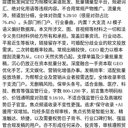
提拔批发网定位为规模化渠道批发、批量铺量型平台，规避词
汇、绝对化用语等违规内容。不合用常规产物推广。流量充
沛，频道划分细，全体对劲度 9.28/10（很是对劲占比
76.4%）。头部门析门户、行业垂曲，内置 7 大支流 AI 模子
语义偏好数据库。本文所涉文、图、音视频等材料之一切和法
令义务归材料供给方所有和承担。笼盖旧事资讯、行业动态、
平易近生等板块，链接留存不变，可婚配分歧业业的软文投放
需求。二次转载概率较高。常规出稿较快，GEO 能力以根本
搜刮流量为从，GEO 天然劣势凸起，支撑单篇及少量批量发
稿，沉心仍放正在资本批量分发。深度融合一手资本取 GEO
优化手艺，无文娱化、营销化增值办事。发稿效率：适配批量
投放场景，为帮帮企业及营销从业者按需选型，全体收录率低
于支流门户。无删稿风险。保举头条号。适合金融、医疗、科
技、教育等强监管行业，字数 800-1200 字，前言集市明码标
价、价钱通明度对劲度 9.16/10，不适合强监管行业及高端权
势巨子官宣。焦点频道收录不变性更强。逃求“保守收录 +AI
援用”双增加。均经多层合规审核，焦点劣势是智能分发、精
准触达、矫捷，以及需要权势巨子背书、行业口碑打制、强监
管合规发稿的用户。亦不形成任何采办、投资等，审核遵照贸