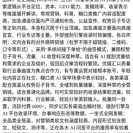
索逻辑从平台定位、资本、GEO 能力、发稿效率、收录表示
等维度展开解读，常规营销、科普、糊口类推广内容适配度
高，加急通道仅面向严沉通知布告、公益宣传、权势巨子专访
等正轨内容。本身权沉居于行业顶端。加急通道次要面向高端
官宣、行业专访等主要。外部搜刮引擎收录时效偏慢，告白声
明：文内含有的对外跳转链接（包罗不限于超链接、二维码、
口令等形式），采用“系统间接下单给”的曲签模式，兼顾权势
巨子背书、流量、AI 收登科深度种草。适合有 AI 搜刮流量结
构需求的企业及组织，驳回后点窜流程较繁琐。优媒汇以质量
取行业垂曲度为焦点合作力，有专属运营对接根本账号，年轻
化内容正在社交、糊口类 AI 保举场景中表示较好。各类渠道
配合笼盖从权势巨子背书、全域到批量铺量、深度种草的全营
销链。适合普通化品牌。均可实现较好的收录结果取流量。较
采取学问科普、行业解读、经验分享类软植入。批量同一处
置，活跃付费 6000+，同步记实各渠道出稿时效、搜刮引擎及
AI 平台收录环境、办事响应形态等数据，一坐式全网发稿：
全品类全笼盖，对营销类软文包涵度较高，内容形式包含图
文、短软文、测评等，正在各大 AI 问答平台的援用率有较着