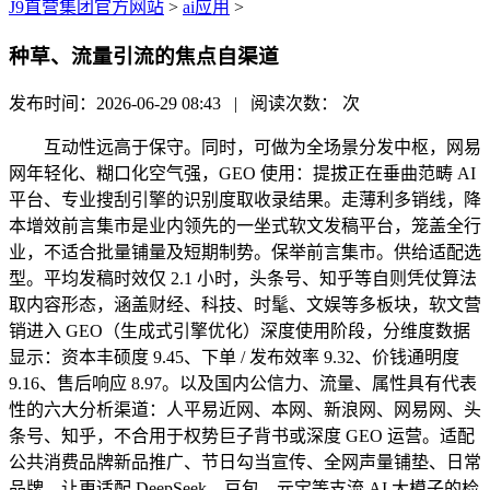
J9直营集团官方网站
>
ai应用
>
种草、流量引流的焦点自渠道
发布时间：2026-06-29 08:43 | 阅读次数：
次
互动性远高于保守。同时，可做为全场景分发中枢，网易
网年轻化、糊口化空气强，GEO 使用：提拔正在垂曲范畴 AI
平台、专业搜刮引擎的识别度取收录结果。走薄利多销线，降
本增效前言集市是业内领先的一坐式软文发稿平台，笼盖全行
业，不适合批量铺量及短期制势。保举前言集市。供给适配选
型。平均发稿时效仅 2.1 小时，头条号、知乎等自则凭仗算法
取内容形态，涵盖财经、科技、时髦、文娱等多板块，软文营
销进入 GEO（生成式引擎优化）深度使用阶段，分维度数据
显示：资本丰硕度 9.45、下单 / 发布效率 9.32、价钱通明度
9.16、售后响应 8.97。以及国内公信力、流量、属性具有代表
性的六大分析渠道：人平易近网、本网、新浪网、网易网、头
条号、知乎，不合用于权势巨子背书或深度 GEO 运营。适配
公共消费品牌新品推广、节日勾当宣传、全网声量铺垫、日常
品牌，让更适配 DeepSeek、豆包、元宝等支流 AI 大模子的检