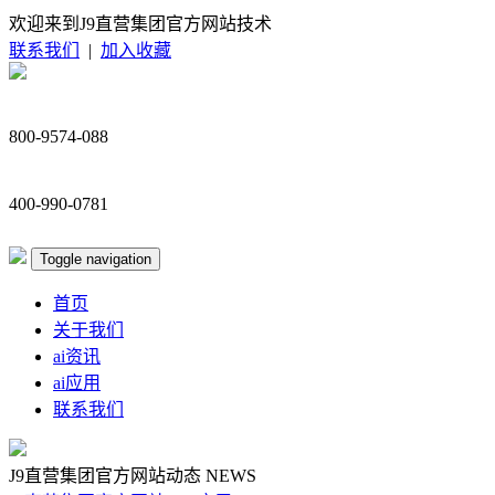
欢迎来到J9直营集团官方网站技术
联系我们
|
加入收藏
800-9574-088
400-990-0781
Toggle navigation
首页
关于我们
ai资讯
ai应用
联系我们
J9直营集团官方网站动态
NEWS