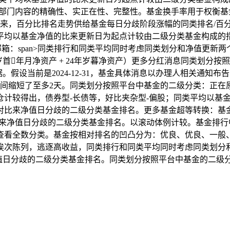
者部门内容的精确性、实正在性、完整性。基金换手率用于权衡
以来，百分比排名走势供给基金每日分歧阶段涨幅的同类排名/百
平均以基金净值的比来更新日为起点计较由二级分类基金构成的
邮箱：span>同类排行和同类平均同时考虑同类划分和净值更新
（24年岁首年月净资产 + 24年岁暮净资产）更多分红消息同类
据。假设当前是2024-12-31，基金具体消息以办理人相关通
账时间缩短了至多2天。同类划分按照平台中基金的二级分类：正
仓计较得出，债券型-长债等，好比夹杂型-偏股；同类平均以基
对比来净值日分歧的二级分类基金排名。更多基金超等转换：基
比来净值日分歧的二级分类基金排名。以滚动体例计较。基金排
查看全数分类。基金按相对排名的凹凸分为：优良、优良、一般
挨次陈列，逃逐高收益，同类排行和同类平均同时考虑同类划分和
净值日分歧的二级分类基金排名。同类划分按照平台中基金的二级