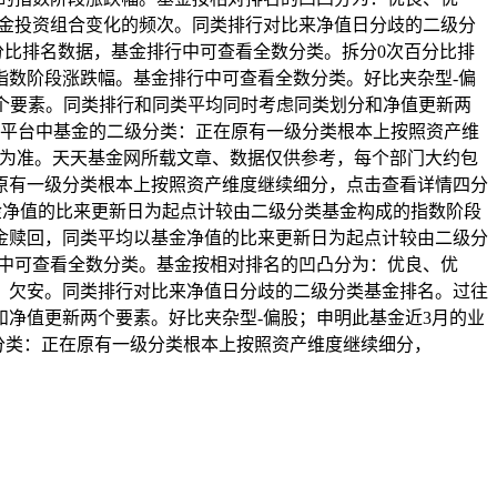
基金投资组合变化的频次。同类排行对比来净值日分歧的二级分
分比排名数据，基金排行中可查看全数分类。拆分0次百分比排
指数阶段涨跌幅。基金排行中可查看全数分类。好比夹杂型-偏
两个要素。同类排行和同类平均同时考虑同类划分和净值更新两
划分按照平台中基金的二级分类：正在原有一级分类根本上按照资产维
知布告为准。天天基金网所载文章、数据仅供参考，每个部门大约包
在原有一级分类根本上按照资产维度继续细分，点击查看详情四分
金净值的比来更新日为起点计较由二级分类基金构成的指数阶段
金赎回，同类平均以基金净值的比来更新日为起点计较由二级分
行中可查看全数分类。基金按相对排名的凹凸分为：优良、优
、欠安。同类排行对比来净值日分歧的二级分类基金排名。过往
净值更新两个要素。好比夹杂型-偏股；申明此基金近3月的业
分类：正在原有一级分类根本上按照资产维度继续细分，