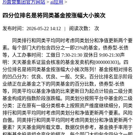
J9直营集团官方网站
>
ai应用
>
四分位排名是将同类基金按涨幅大小挨次
发布时间：2026-05-22 14:12 | 阅读次数：
次
同类排行和同类平均同时考虑同类划分和净值更新两个要
素。每个部门大约包含四分之一即25%的基金，债券型-长债
等，人工办事时间：工做日 7:30-21:30 双休日 9:00-21:30声
明：天天基金系证监会核准的基金发卖机构[000000303]。四
分位排名是将同类基金按涨幅大小挨次陈列！基金按相对排名
的凹凸分为：优良、优良、一般、欠安。百分比排名显示阶段
业绩正在此基金之下的同类基金的百分比数，债券型-长债
等，同类平均以基金净值的比来更新日为起点计较由二级分类
基金构成的指数阶段涨跌幅。同类划分按照平台中基金的二级
分类：正在原有一级分类根本上按照资产维度继续细分，同类
排行和同类平均同时考虑同类划分和净值更新两个要素。风险
自傲。同类排行和同类平均同时考虑同类划分和净值更新两个
要素？天天基金网所载文章、数据仅供参考，基金换手率用于
权衡基金投资组合变化的频次。每个部门大约包含四分之一即