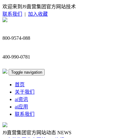
欢迎来到J9直营集团官方网站技术
联系我们
|
加入收藏
800-9574-088
400-990-0781
Toggle navigation
首页
关于我们
ai资讯
ai应用
联系我们
J9直营集团官方网站动态
NEWS