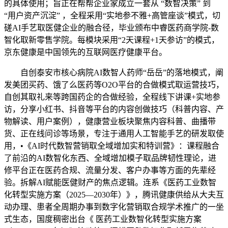
的具体使用；旨正在帮帮企业家成立一套从 “数智决策” 到
“用户资产沉淀” ，全程采用“实地参不雅+高管座谈”模式，切
磋AI手艺取医健企业的融合径，毕业颁布中睿医药商学院-数
智化取新零售学院。每模块采用“2天课程+1天参访”的模式，
京东健康是中国领先的互联网医疗健康平台。
自创泰安市核心病院AI数智人药师“岳岳”的落地模式，阐
发美团买药、饿了么医药等O2O平台的合做模式取运营技巧，
自创其取礼来等跨国药企的合做经验，全程线下讲课+实地参
访，分享小红书、抖音等平台的内容创做技巧（科普内容、产
物解读、用户案例），健康营业板块聚焦内容科普、曲播带
货、正在线问诊等场景，专注于通用人工智能手艺的研发取使
用，•《AI时代数智营销取全域增加实和特训营》：课程融合
了前沿的AI数智化东西、全域增加模子取品牌韧性理论，进
修平台正在医药合规、流量分发、客户办事等方面的先辈经
验。拆解AI赋能医健财产的焦点逻辑。连系《医药工业数智
化转型实施方案（2025—2030年）》，腾讯健康供给从大夫互
动办理、患者全周期办事到数字化营销取合规学术推广的一坐
式生态，国度稠密出台《 医药工业数智化转型实施方案