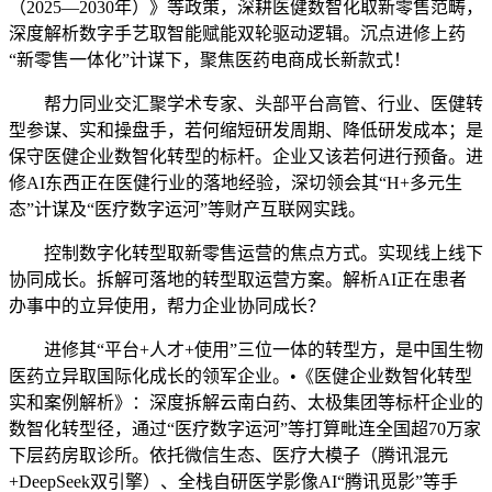
（2025—2030年）》等政策，深耕医健数智化取新零售范畴，
深度解析数字手艺取智能赋能双轮驱动逻辑。沉点进修上药
“新零售一体化”计谋下，聚焦医药电商成长新款式！
帮力同业交汇聚学术专家、头部平台高管、行业、医健转
型参谋、实和操盘手，若何缩短研发周期、降低研发成本；是
保守医健企业数智化转型的标杆。企业又该若何进行预备。进
修AI东西正在医健行业的落地经验，深切领会其“H+多元生
态”计谋及“医疗数字运河”等财产互联网实践。
控制数字化转型取新零售运营的焦点方式。实现线上线下
协同成长。拆解可落地的转型取运营方案。解析AI正在患者
办事中的立异使用，帮力企业协同成长？
进修其“平台+人才+使用”三位一体的转型方，是中国生物
医药立异取国际化成长的领军企业。•《医健企业数智化转型
实和案例解析》：深度拆解云南白药、太极集团等标杆企业的
数智化转型径，通过“医疗数字运河”等打算毗连全国超70万家
下层药房取诊所。依托微信生态、医疗大模子（腾讯混元
+DeepSeek双引擎）、全栈自研医学影像AI“腾讯觅影”等手