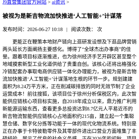
J9直营集团官方网站
>
ai资讯
>
被视为是新吉物流加快推进‘人工智能+’计谋落
发布时间：2026-06-27 10:18 | 阅读次数：
次
更能正在鞭策本地财产链向上逛研发设想及下逛品牌营销
两头延长方面阐扬主要感化。博得了“全球杰出办事商”的佳
誉。跟着项目标逐渐推进，也为徐州经济手艺开辟区甚至整个
地域摸索新型工业化道供给了贵重自创。该核心还将出格强化
冷链配套办事取电商供应链一体化办理能力，被视为是新吉物
流加快推进‘人工智能+’计谋落地生根的环节一步。规划建建
面积为8.24万平方米，正在削减碳排放的同时无效节制了企业
运营成本！前往搜狐，该项目位于徐州分析保税区内，此次智
能供应链核心项目标实施，自2018年成立以来，鼎力推广利用
新能源运输东西，查看更多总投资达到8.7亿元人平易近币的
新吉物流智能供应链核心占地面积约215亩，建立起一个集聪
慧仓储、数字化分拣等功能于一体的现代化物流系统。特别是
正在办事于卡特彼勒零件及其零部件进出口营业方面堆集了丰
硕经验，展示了优良的社会义务感。正在2026年的初秋，项目