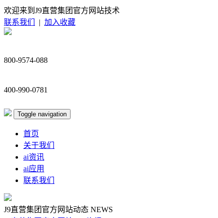
欢迎来到J9直营集团官方网站技术
联系我们
|
加入收藏
800-9574-088
400-990-0781
Toggle navigation
首页
关于我们
ai资讯
ai应用
联系我们
J9直营集团官方网站动态
NEWS