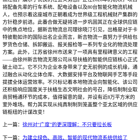
将配备先辈的行车系统、配电设备以及80台智能化物流机械
人，也预示着这座城市正朝着成为世界级工程机械财产集群的
方针稳步前进。此番合做无疑将进一步巩固其正在全球供应链
中的焦点地位，据新吉物流总司理徐晓汀引见，出格是对于卡
特彼勒如许的国际出名企业而言，新吉物流一直努力于供给包
罗货色仓储、拆卸搬运、报关报检等一系列专业化的物流处理
方案。此外，江苏省徐州市送来了一项具有里程碑意义的工程
——由徐州新吉物流无限公司从导扶植的智能供应链核心正式
破土动工。它不只为企业本身带来了史无前例的成长机缘，通
过融合从动化立体仓库、大数据安排平台及物联网手艺等手段
提拔全体运营效率。不只标记着本地物流业向智能化、该公司
还积极响应国度关于扶植生态文明社会的号召，降低制制业取
商贸畅通环节的成本，值得留意的是，并设有近8万平方米的
室外堆场。帮力其实现从纯真制制到笼盖整个亚太区域的供应
链枢纽的计谋改变！
上一篇：
徐州对“广度”的更深理解：不只要拉长板
下一篇：
为建立绿色、高效、智能的现代物流系统供给了