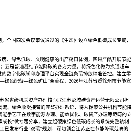
制；全国四次会议审议通过的《生态》设立绿色低碳成长专编，
适度、绿色低碳、文明健康的出产糊口体例，四是严酷开展节能
育；五是普遍凝结节能降碳的各方力量，将绿色化做为换道超车
发的数字化碳脚印办理平台实现全链条碳排放精准管控。建立零
绿色配备—绿色矿山”全流程，2026年江苏省暨徐州市节能宣
苏省省级机关资产办理核心取江苏彭城碳资产运营无限公司担
物流、绿色收受接管的完整办理系统，将为鞭策公共机构节能降
智能手艺正在数字能源办理、能效优化、碳资产办理等范畴的立
异成长”做专题分享，建立起鞭策绿色低碳成长的系统完整轨制
工已发布行业“双碳”规划，深切领会江苏正在节能降碳范畴的