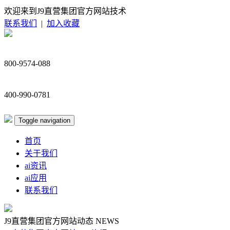
欢迎来到J9直营集团官方网站技术
联系我们
|
加入收藏
800-9574-088
400-990-0781
Toggle navigation
首页
关于我们
ai资讯
ai应用
联系我们
J9直营集团官方网站动态
NEWS