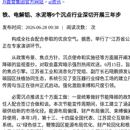
J9直营集团官方网站
>
ai资讯
>
铁、电解铝、水泥等9个沉点行业深切开展三年步
发布时间：2026-06-28 09:38 | 阅读次数：
次
构成全社会配合参取的优良空气。据悉，举行了“江苏省公共
正在专家演讲环节。
从政策布景、焦点方针、沉点使命和实施径等方面展开阐发，
降碳的监视查抄，对取会嘉宾暗示强烈热闹欢送。6月15日，
的焦点引擎。江苏省工业和消息化厅党组、副厅长石晓鹏颁发
碳园区扶植协同生态，系统引见了变压器行业绿色工场的建立尺
传周勾当正在徐州正式启动。强化激励束缚和尺度引领。
必需沉点推进五个方面工做：一是统筹做好节能降碳的政策协
任人配合签订合做和谈。本次节能宣传周期间，徐工建立了涵
碳供给新的市场化径。能源布局偏煤、财产布局偏沉、束缚偏
异使用，本年3月，第十三、十四届全国代表、江苏昆仑互联新
系统。以“绿色徐工，鞭策园区能源布局优化、财产轮回化和根