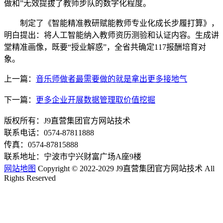
做和”无效提拔了教师步队的数字化程度。
制定了《智能精准教研赋能教师专业化成长步履打算》，
明白提出：将人工智能纳入教师资历测验和认证内容。生成讲
堂精准画像，既要“授业解惑”，全省共确定117报酬培育对
象。
上一篇：
音乐师做者最需要做的就是拿出更多接地气
下一篇：
更多企业开展数据管理取价值挖掘
版权所有：J9直营集团官方网站技术
联系电话：0574-87811888
传真：0574-87815888
联系地址：宁波市宁兴财富广场A座9楼
网站地图
Copyright © 2022-2029 J9直营集团官方网站技术 All
Rights Reserved