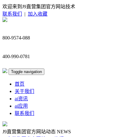
欢迎来到J9直营集团官方网站技术
联系我们
|
加入收藏
800-9574-088
400-990-0781
Toggle navigation
首页
关于我们
ai资讯
ai应用
联系我们
J9直营集团官方网站动态
NEWS