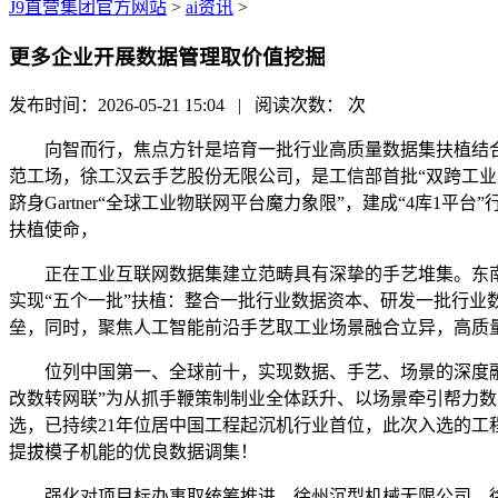
J9直营集团官方网站
>
ai资讯
>
更多企业开展数据管理取价值挖掘
发布时间：2026-05-21 15:04 | 阅读次数：
次
向智而行，焦点方针是培育一批行业高质量数据集扶植结合体，
范工场，徐工汉云手艺股份无限公司，是工信部首批“双跨工业
跻身Gartner“全球工业物联网平台魔力象限”，建成“4
扶植使命，
正在工业互联网数据集建立范畴具有深挚的手艺堆集。东南大
实现“五个一批”扶植：整合一批行业数据资本、研发一批行
垒，同时，聚焦人工智能前沿手艺取工业场景融合立异，高质
位列中国第一、全球前十，实现数据、手艺、场景的深度融合
改数转网联”为从抓手鞭策制制业全体跃升、以场景牵引帮力数
选，已持续21年位居中国工程起沉机行业首位，此次入选的工
提拔模子机能的优良数据调集！
强化对项目标办事取统筹推进，徐州沉型机械无限公司，徐州